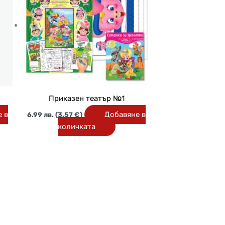
Приказен театър №1
 в
Добавяне в
6.99
лв.
(3.57 €)
количката