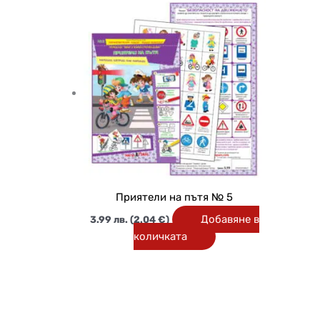
Приятели на пътя № 5
Добавяне в
3.99
лв.
(2.04 €)
количката