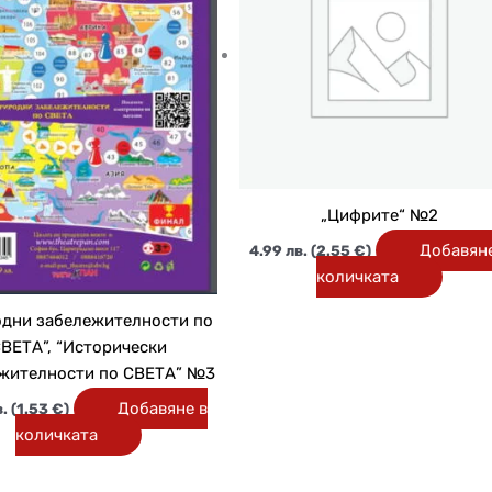
„Цифрите“ №2
Добавяне
4.99
лв.
(2.55 €)
количката
дни забележителности по
ВЕТА”, “Исторически
жителности по СВЕТА” №3
Добавяне в
.
(1.53 €)
количката