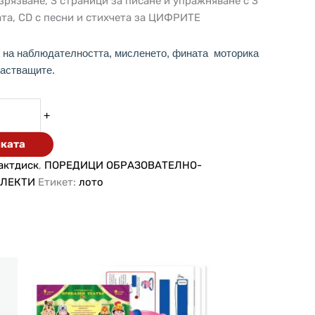
зрязване, 3 страници за писане и упражняване с 3
та, CD с песни и стихчета за ЦИФРИТЕ
о на наблюдателността, мисленето, фината моторика
растващите.
+
чката
актдиск
,
ПОРЕДИЦИ ОБРАЗОВАТЕЛНО-
ПЛЕКТИ
Етикет:
лото