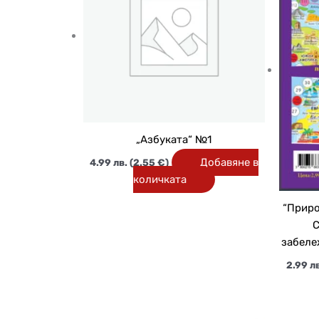
„Азбуката“ №1
Добавяне в
4.99
лв.
(2.55 €)
количката
“Приро
С
забеле
2.99
лв