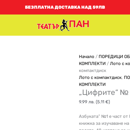
комплект
БЕЗПЛАТНА ДОСТАВКА НАД 59ЛВ
с
компактдиск
количество
Начало
/
ПОРЕДИЦИ О
за
КОМПЛЕКТИ
/
Лото с к
"Цифрите"
компактдиск
№
Лото с компактдиск
,
ПО
2
КОМПЛЕКТИ
„Цифрите“ № 
комплект
с
9.99
лв.
(5.11 €)
компактдиск
Азбуката” №1 е част от
книжка за изучаване на