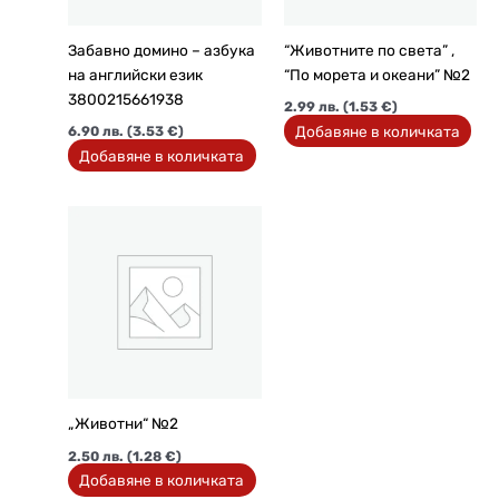
Забавно домино – азбука
“Животните по света” ,
на английски език
“По морета и океани” №2
3800215661938
2.99
лв.
(1.53 €)
Добавяне в количката
6.90
лв.
(3.53 €)
Добавяне в количката
„Животни“ №2
2.50
лв.
(1.28 €)
Добавяне в количката