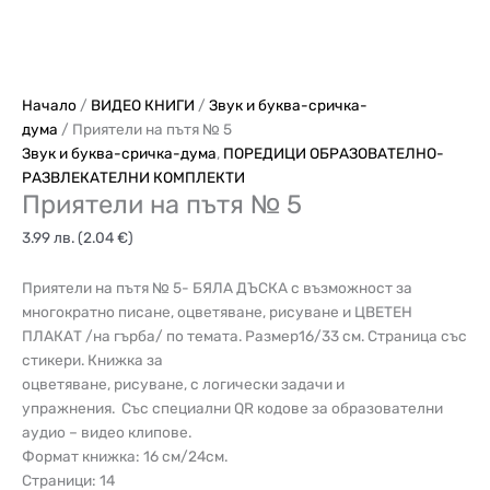
Начало
/
ВИДЕО КНИГИ
/
Звук и буква-сричка-
дума
/ Приятели на пътя № 5
Звук и буква-сричка-дума
,
ПОРЕДИЦИ ОБРАЗОВАТЕЛНО-
РАЗВЛЕКАТЕЛНИ КОМПЛЕКТИ
Приятели на пътя № 5
3.99
лв.
(2.04 €)
Приятели на пътя № 5- БЯЛА ДЪСКА с възможност за
многократно писане, оцветяване, рисуване и ЦВЕТЕН
ПЛАКАТ /на гърба/ по темата. Размер16/33 см. Страница със
стикери. Книжка за
оцветяване, рисуване, с логически задачи и
упражнения. Със специални QR кодове за образователни
аудио – видео клипове.
Формат книжка: 16 см/24см.
Страници: 14