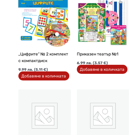
„Цифрите“ № 2 комплект
Приказен театър №1
с компактдиск
6.99
лв.
(3.57 €)
Добавяне в количката
9.99
лв.
(5.11 €)
Добавяне в количката