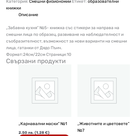
Категория:
Смешни физиономии
Етикет:
образователни
книжки
Описание
„Забавна кухня“ №5- книжка със стикери за направа на
смешни лица по образец, развиване на наблюдателност и
съобразителност, възможност за нови варианти на смешни
лица, гатанки от Дядо Пънч.
Формат:24см/22см Страници:10
Свързани продукти
„Карнавални маски“ №1
„Животните и цветовете“
№7
2.50
лв.
(1.28 €)