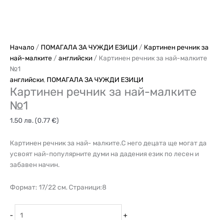
Начало
/
ПОМАГАЛА ЗА ЧУЖДИ ЕЗИЦИ
/
Картинен речник за
най-малките
/
английски
/ Картинен речник за най-малките
№1
английски
,
ПОМАГАЛА ЗА ЧУЖДИ ЕЗИЦИ
Картинен речник за най-малките
№1
1.50
лв.
(0.77 €)
Картинен речник за най- малките.С него децата ще могат да
усвоят най-популярните думи на дадения език по лесен и
забавен начин.
Формат: 17/22 см. Страници:8
-
+