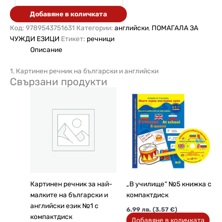
Добавяне в количката
Код:
9789543751631
Категории:
английски
,
ПОМАГАЛА ЗА
ЧУЖДИ ЕЗИЦИ
Етикет:
речници
Описание
1. Картинен речник на български и английски
Свързани продукти
Картинен речник за най-
„В училище“ №5 книжка с
малките на български и
компактдиск
английски език №1 с
6.99
лв.
(3.57 €)
компактдиск
Добавяне в количката