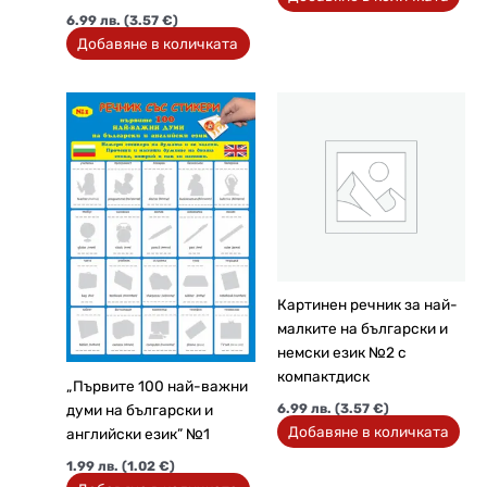
6.99
лв.
(3.57 €)
Добавяне в количката
Картинен речник за най-
малките на български и
немски език №2 с
компактдиск
„Първите 100 най-важни
6.99
лв.
(3.57 €)
думи на български и
Добавяне в количката
английски език” №1
1.99
лв.
(1.02 €)